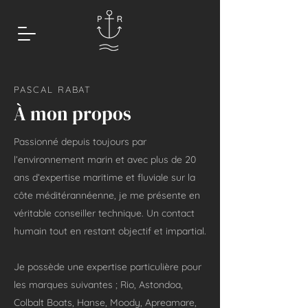
PASCAL RABAT
À mon propos
Passionné depuis toujours par
l’environnement marin et avec plus de 20
ans d’expertise maritime et fluviale sur la
côte méditérannéenne, je me présente en
véritable conseiller technique. Un contact
humain tout en restant objectif et impartial.
Je possède une expertise particulière pour
les marques suivantes ; Rio, Astondoa,
Colbalt Boats, Hanse, Moody, Apreamare,