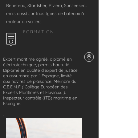
Beneteau, Starfisher, Riviera, Sunseeker...
mais aussi sur tous types de bateaux à
moteur ou voiliers.
FORMATION
Expert maritime agréé, diplômé en
éléctrotechnique, permis hauturié.
Diplômé en qualité d’expert de justice
en assurance par l’ Espagne, limité
aux navires de plaisance. Membre du
C.E.E.M.F ( Collège Européen des
Experts Maritimes et Fluviaux. ).
Inspecteur contrôle (ITB) maritime en
Espagne.