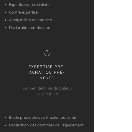
Expertise après sinistre
Contre expertise
Analyse état et entretien
Déclaration en douane
EXPERTISE PRÉ-
ACHAT OU PRÉ-
VENTE
Examen détaillée du bateau
sous 8 jours
Étude préalable avant achat ou vente
Réalisation des contrôles de l’équipement