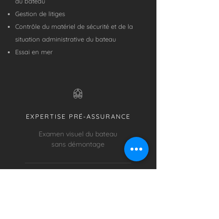
du bateau
Gestion de litiges
Contrôle du matériel de sécurité et de la
situation administrative du bateau
Essai en mer
EXPERTISE PRÉ-ASSURANCE
Examen visuel du bateau
sans démontage
Réalisation de l’ensemble des contrôles de
l’équipement du bateau
Remise du rapport d'expertise